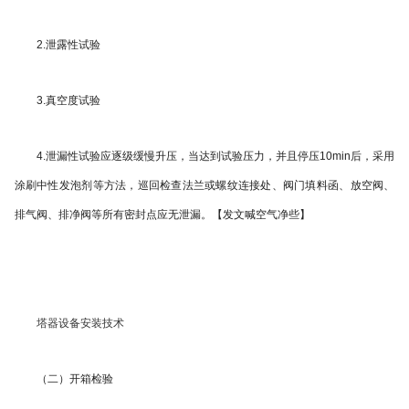
2.泄露性试验
3.真空度试验
4.泄漏性试验应逐级缓慢升压，当达到试验压力，并且停压10min后，采用
涂刷中性发泡剂等方法，巡回检查法兰或螺纹连接处、阀门填料函、放空阀、
排气阀、排净阀等所有密封点应无泄漏。【发文喊空气净些】
塔器设备安装技术
（二）开箱检验