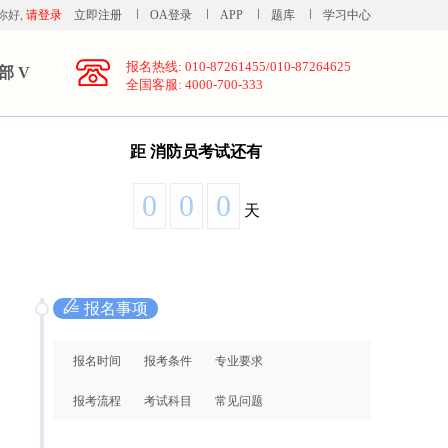
你好,
请登录
立即注册
OA登录
APP
题库
学习中心
报名热线: 010-87261455/010-87264625
部 V
全国客服: 4000-700-333
距
消防员考试还有
0
0
0
天
报名事项
报名时间
报考条件
专业要求
报考流程
考试科目
常见问题