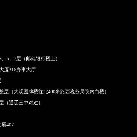
、5、7层（邮储银行楼上）
厦316办事大厅
层
整层（大观园牌楼往北400米路西税务局院内白楼）
整层（通辽三中对过）
厦407