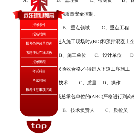
A、措施费 B、监理费 C、检测费 D、管
95、强化对(BCD)的质量安全控制。
报考条件
A、重点地区 B、重点领域 C、重点工程 
报名时间
96、预拌混凝土进入施工现场时,(BD)和预拌混凝
报考条件改革咨询
考题变动在线请教
A、建设单位 B、施工单位 C、设计单位 D
报考流程
97、未经(AC)人员验收合格,不得进入下道工序施工
考试科目
考试时间
A、监理 B、技术 C、质量 D、操作
报考注意事项咨询
98、应对施工现场总承包单位的(ABC)严格进行到岗
A、项目负责人 B、技术负责人 C、质检员 