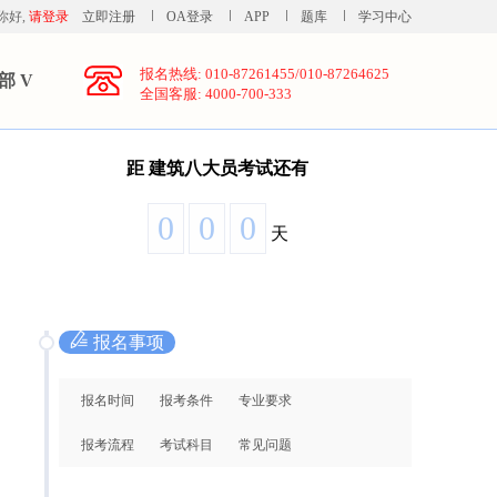
你好,
请登录
立即注册
OA登录
APP
题库
学习中心
报名热线: 010-87261455/010-87264625
部 V
全国客服: 4000-700-333
距
建筑八大员考试还有
0
0
0
天
报名事项
报名时间
报考条件
专业要求
报考流程
考试科目
常见问题