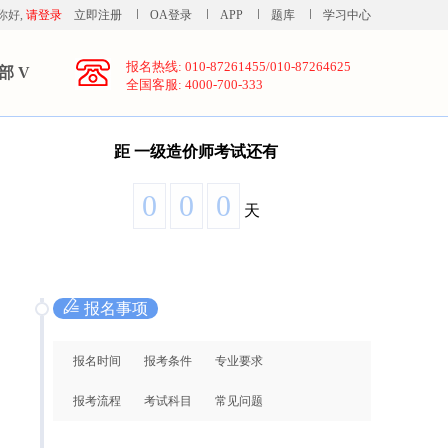
你好,
请登录
立即注册
OA登录
APP
题库
学习中心
报名热线: 010-87261455/010-87264625
部 V
全国客服: 4000-700-333
距
一级造价师考试还有
0
0
0
天
报名事项
报名时间
报考条件
专业要求
报考流程
考试科目
常见问题