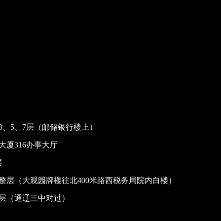
、5、7层（邮储银行楼上）
厦316办事大厅
层
整层（大观园牌楼往北400米路西税务局院内白楼）
整层（通辽三中对过）