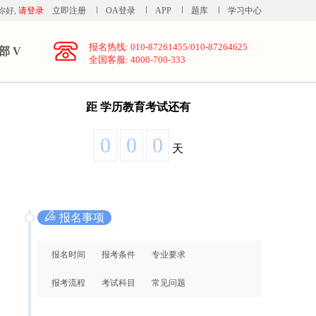
你好,
请登录
立即注册
OA登录
APP
题库
学习中心
报名热线: 010-87261455/010-87264625
部 V
全国客服: 4000-700-333
距
学历教育考试还有
0
0
0
天
报名事项
报名时间
报考条件
专业要求
报考流程
考试科目
常见问题