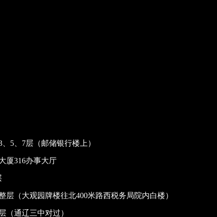
、5、7层（邮储银行楼上）
厦316办事大厅
层
整层（大观园牌楼往北400米路西税务局院内白楼）
整层（通辽三中对过）