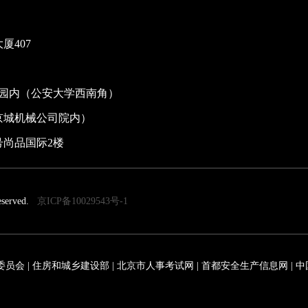
厦407
创园内（公安大学西南角）
京城机械公司院内）
号尚品国际2楼
served.
京ICP备10029543号-1
委员会
|
住房和城乡建设部
|
北京市人事考试网
|
首都安全生产信息网
|
中