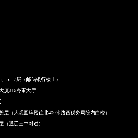
、5、7层（邮储银行楼上）
厦316办事大厅
层
整层（大观园牌楼往北400米路西税务局院内白楼）
整层（通辽三中对过）