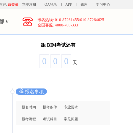
你好,
请登录
立即注册
OA登录
APP
题库
学习中心
报名热线: 010-87261455/010-87264625
部 V
全国客服: 4000-700-333
距
BIM考试还有
0
0
0
天
报名事项
报名时间
报考条件
专业要求
报考流程
考试科目
常见问题