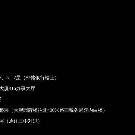
、5、7层（邮储银行楼上）
厦316办事大厅
层
整层（大观园牌楼往北400米路西税务局院内白楼）
整层（通辽三中对过）