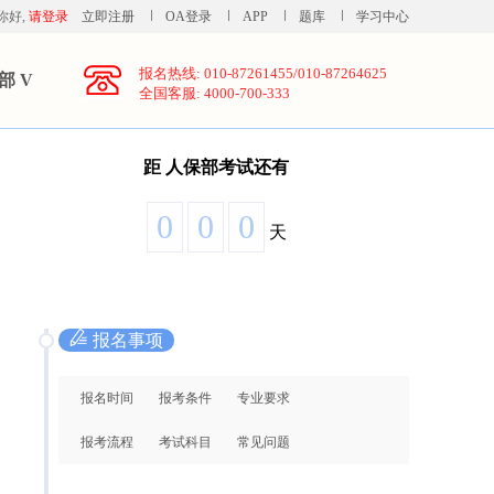
你好,
请登录
立即注册
OA登录
APP
题库
学习中心
报名热线: 010-87261455/010-87264625
部 V
全国客服: 4000-700-333
距
人保部考试还有
0
0
0
天
报名事项
报名时间
报考条件
专业要求
报考流程
考试科目
常见问题