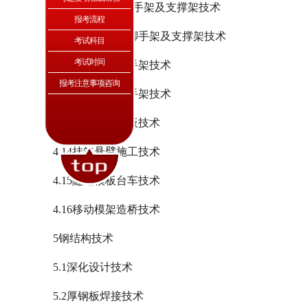
4.9插接式钢管脚手架及支撑架技术
报考流程
4.10盘销式钢管脚手架及支撑架技术
考试科目
考试时间
4.11附着升降脚手架技术
报考注意事项咨询
4.12电动桥式脚手架技术
4.13预制箱梁模板技术
4.14挂篮悬臂施工技术
4.15隧道模板台车技术
4.16移动模架造桥技术
5钢结构技术
5.1深化设计技术
5.2厚钢板焊接技术