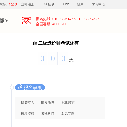
你好,
请登录
立即注册
OA登录
APP
题库
学习中心
报名热线: 010-87261455/010-87264625
部 V
全国客服: 4000-700-333
距
二级造价师考试还有
0
0
0
天
报名事项
报名时间
报考条件
专业要求
报考流程
考试科目
常见问题